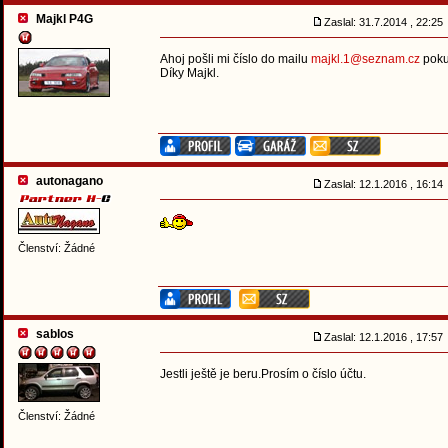
Majkl P4G
Zaslal: 31.7.2014 , 22:2
Ahoj pošli mi číslo do mailu
majkl.1@seznam.cz
pokud
Díky Majkl.
autonagano
Zaslal: 12.1.2016 , 16:1
Členství: Žádné
sablos
Zaslal: 12.1.2016 , 17:5
Jestli ještě je beru.Prosím o číslo účtu.
Členství: Žádné