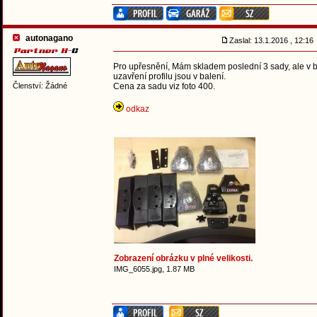
autonagano
Zaslal: 13.1.2016 , 12:1
Pro upřesnění, Mám skladem poslední 3 sady, ale v ba
uzavření profilu jsou v balení.
Členství: Žádné
Cena za sadu viz foto 400.
odkaz
Zobrazení obrázku v plné velikosti.
IMG_6055.jpg, 1.87 MB