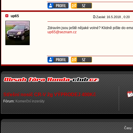
up65
Zaslal: 16.5.2018 , 0:20
Zdravím jsou ještě nějaké volné? Klidně pište do em
up65@seznam.cz
Střešní nosič CR-V 2g VÝPRODEJ 400Kč
Fórum:
Komerční inzeráty
Časy 