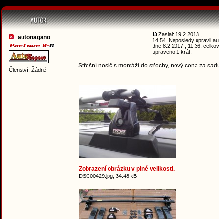
Zaslal: 19.2.2013 ,
autonagano
14:54 Naposledy upravil a
dne 8.2.2017 , 11:36, celko
upraveno 1 krát.
Střešní nosič s montáží do střechy, nový cena za sad
Členství: Žádné
Zobrazení obrázku v plné velikosti.
DSC00429.jpg, 34.48 kB