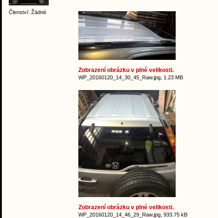
Členství: Žádné
Zobrazení obrázku v plné velikosti.
WP_20160120_14_30_45_Raw.jpg, 1.23 MB
Zobrazení obrázku v plné velikosti.
WP_20160120_14_46_29_Raw.jpg, 933.75 kB