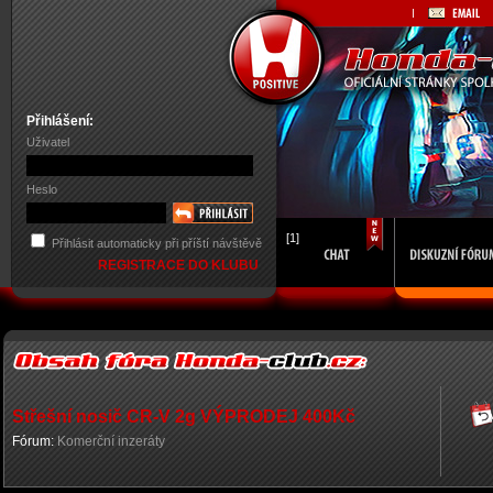
Přihlášení:
Uživatel
Heslo
[1]
Přihlásit automaticky při příští návštěvě
REGISTRACE DO KLUBU
Střešní nosič CR-V 2g VÝPRODEJ 400Kč
Fórum:
Komerční inzeráty