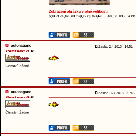
Zobrazení obrázku v plné velikosti.
$(KGrHqF,!ikE+0Uf2qQ5BQQN4jIwE!~~60_58.JPG, 34 kB
autonagano
Zaslal: 2.4.2013 , 14:51
Členství: Žádné
autonagano
Zaslal: 16.4.2013 , 21:4
Členství: Žádné