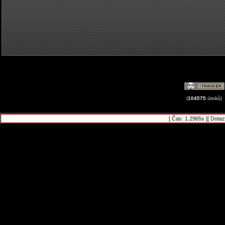
(
104575
útoků)
[ Čas: 1.2965s ][ Dota