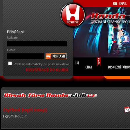
Přihlášení:
Uživatel
Heslo
[1]
Přihlásit automaticky při příští návštěvě
REGISTRACE DO KLUBU
čtyřbod (mpfi swap)
Fórum:
Koupím