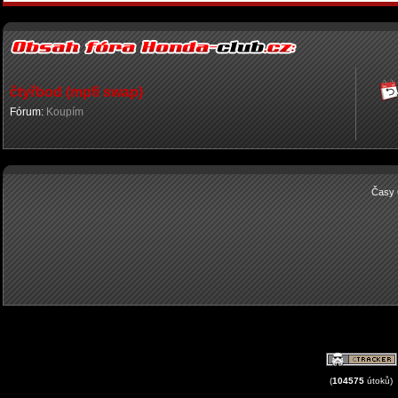
čtyřbod (mpfi swap)
Fórum:
Koupím
Časy 
(
104575
útoků)