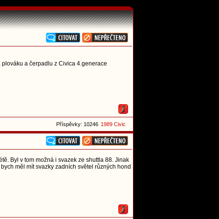
 plováku a čerpadlu z Civica 4.generace
Příspěvky: 10246
1989 Civic
tě. Byl v tom možná i svazek ze shuttla 88. Jinak
e bych měl mít svazky zadních světel různých hond