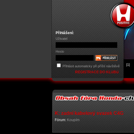
Přihlášení:
Uživatel
Heslo
[1]
Přihlásit automaticky při příští návštěvě
REGISTRACE DO KLUBU
K: zadní kabelový svazek C4G
Fórum:
Koupím