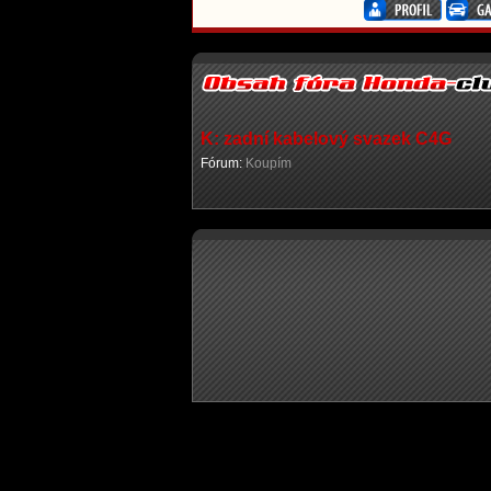
K: zadní kabelový svazek C4G
Fórum:
Koupím