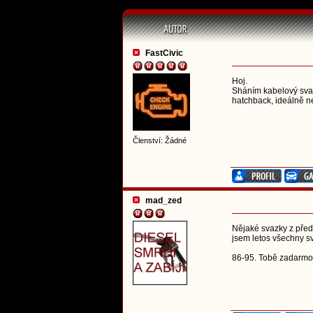
FastCivic
Hoj.
Sháním kabelový svaz
hatchback, ideálně n
Členství: Žádné
mad_zed
Nějaké svazky z předf
jsem letos všechny sv
86-95. Tobě zadarm