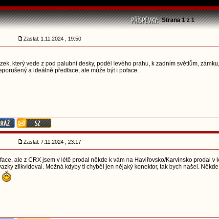
Strana
1
z
1
Zaslal: 1.11.2024 , 19:50
ek, který vede z pod palubní desky, podél levého prahu, k zadním světlům, zámku,
eporušený a ideálně předface, ale může být i poface.
Zaslal: 7.11.2024 , 23:17
ace, ale z CRX jsem v létě prodal někde k vám na Haviřovsko/Karvinsko prodal v lé
azky zlikvidoval. Možná kdyby ti chyběl jen nějaký konektor, tak bych našel. Někd
o