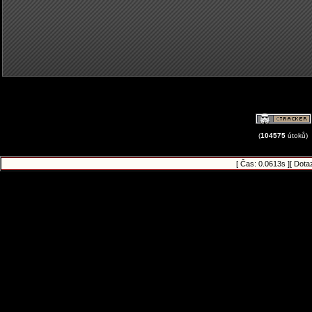
(
104575
útoků)
[ Čas: 0.0613s ][ Dota