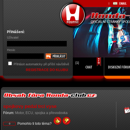
Přihlášení:
Uživatel
Heslo
[1]
Přihlásit automaticky při příští návštěvě
REGISTRACE DO KLUBU
spojkovy pedal trci vyse
Fórum:
Motor, ECU, spojka a převodovka
Pomohlo ti toto téma?
0