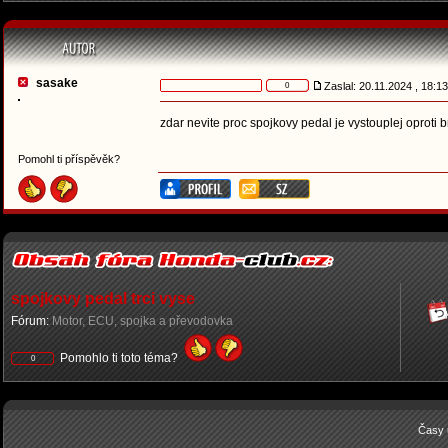
sasake
Zaslal: 20.11.2024 , 18:
0
zdar nevite proc spojkovy pedal je vystouplej opro
Pomohl ti příspěvěk?
spojkovy pedal trci vyse
Fórum:
Motor, ECU, spojka a převodovka
Pomohlo ti toto téma?
0
Časy 