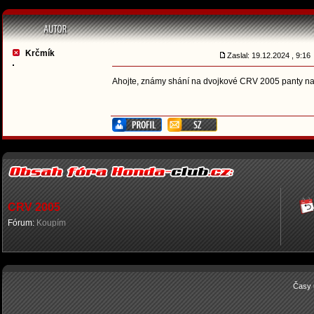
Krčmík
Zaslal: 19.12.2024 , 9:1
Ahojte, známy shání na dvojkové CRV 2005 panty na
CRV 2005
Fórum:
Koupím
Časy 