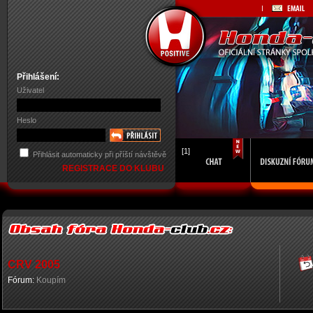
Přihlášení:
Uživatel
Heslo
[1]
Přihlásit automaticky při příští návštěvě
REGISTRACE DO KLUBU
CRV 2005
Fórum:
Koupím