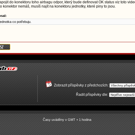
zapojit do konektoru toho airbagu odpor, který bude definovat OK status viz toto vid
to konektor nemáš, musíš najít na konektoru jednotky, které piny to jsou.
sal:
jednotka co potřebuju.
Zobrazit příspěvky z předchozích:
Řadit příspěvky dle:
Časy uváděny v GMT + 1 hodina