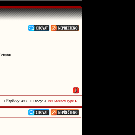
í chybu.
Příspěvky: 4936
H+ body: 3
1999 Accord Type-R