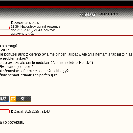
Strana
1
z
1
Zaslal: 28.5.2025 ,
21:38 Naposledy upravil Aqwertzz
0
dne 28.5.2025 , 21:43, celkově
upraveno 1 krát.
tka airbagů.
 2017.
le bohužel auto z kterého byla mělo nožní airbagy. Ale ty já nemám a tak mi to hlás
to problematikou?
o upravit lze ale oni to nedělají. ( Není tu někdo z Hondy?)
vit starou jednotku?
í přenastavit ať tam nejsou nožní airbagy?
kdo sehnat jednotku co potřebuju?
Zaslal: 28.5.2025 , 21:43
0
a co potřebuju.