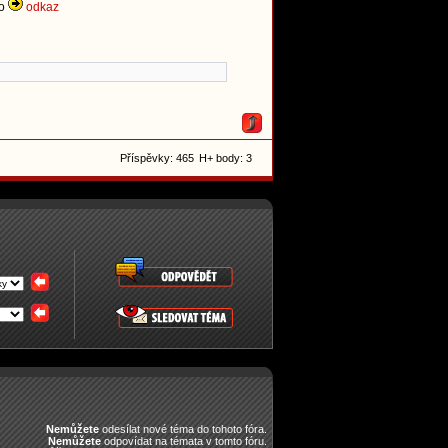
eo
odkaz
Příspěvky: 465
H+ body: 3
Nemůžete
odesílat nové téma do tohoto fóra.
Nemůžete
odpovídat na témata v tomto fóru.