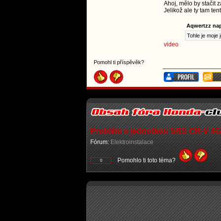
Ahoj, mělo by stačit 
Jelikož ale ty tam ten
Aqwertzz nap
Tohle je moje 
video
Pomohl ti příspěvěk?
Problém s jednotkou SRS CR-V 4G
Fórum:
Elektroinstalace
Pomohlo ti toto téma?
0