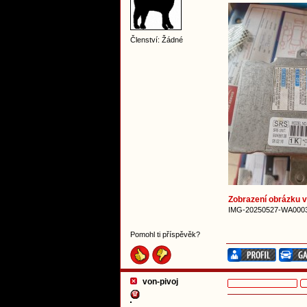
Členství: Žádné
Zobrazení obrázku v 
IMG-20250527-WA0003.
Pomohl ti příspěvěk?
von-pivoj