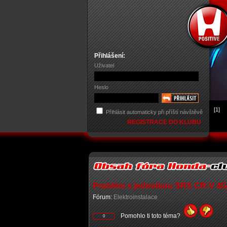
Přihlášení:
Uživatel
Heslo
[1]
Přihlásit automaticky při příští návštěvě
REGISTRACE DO KLUBU
Problém s jednotkou SRS CR-V 4G
Fórum:
Elektroinstalace
Pomohlo ti toto téma?
0