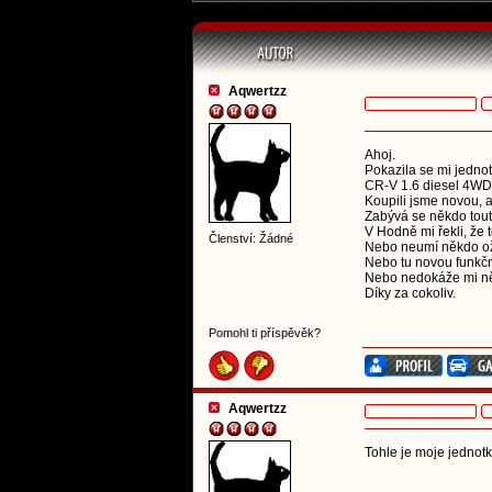
Aqwertzz
Ahoj.
Pokazila se mi jedno
CR-V 1.6 diesel 4WD
Koupili jsme novou, a
Zabývá se někdo tou
V Hodně mi řekli, že t
Členství: Žádné
Nebo neumí někdo oži
Nebo tu novou funkčn
Nebo nedokáže mi ně
Díky za cokoliv.
Pomohl ti příspěvěk?
Aqwertzz
Tohle je moje jednotk