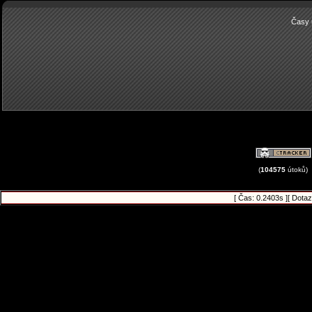
Časy 
(
104575
útoků)
[ Čas: 0.2403s ][ Dotaz