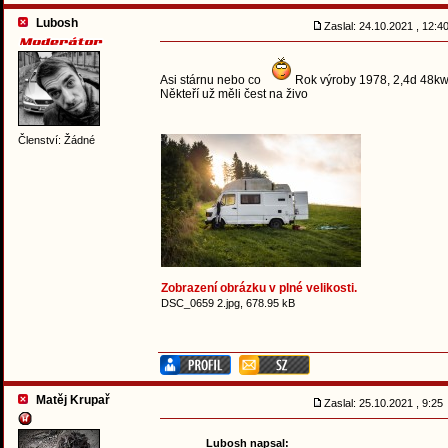
Lubosh
Zaslal: 24.10.2021 , 12:
Asi stárnu nebo co
Rok výroby 1978, 2,4d 48kw, 
Někteří už měli čest na živo
Členství: Žádné
Zobrazení obrázku v plné velikosti.
DSC_0659 2.jpg, 678.95 kB
Matěj Krupař
Zaslal: 25.10.2021 , 9:2
Lubosh napsal: