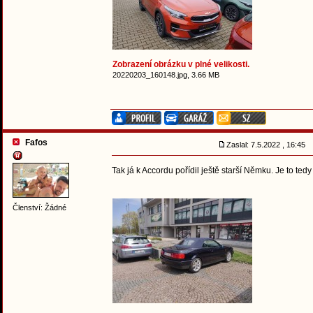
Zobrazení obrázku v plné velikosti.
20220203_160148.jpg, 3.66 MB
Fafos
Zaslal: 7.5.2022 , 16:45
Tak já k Accordu pořídil ještě starší Němku. Je to ted
Členství: Žádné