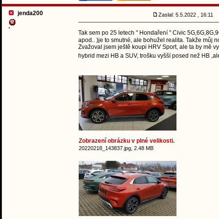
jenda200
Zaslal: 5.5.2022 , 16:11
Tak sem po 25 letech " Hondaření " Civic 5G,6G,8G,9
apod.. )je to smutné, ale bohužel realita. Takže můj
Zvažoval jsem ještě koupi HRV Sport, ale ta by mě vyšl
hybrid mezi HB a SUV, trošku vyšší posed než HB ,ale
Zobrazení obrázku v plné velikosti.
20220218_143837.jpg, 2.48 MB