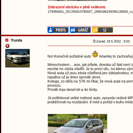
Zobrazení obrázku v plné velikosti.
279484001_251765913785557_1899186244395130500_n.jp
Trunda
Zaslal: 18.5.2022 , 9:03
No! Konečně pořádné auto
Ameriky to zachraňuj
Mimochodem.... ano, jak píšete, dneska už fakt není z
nechte ho zdola ošetřit. Je to první věc, na kterou vý
Nová auta už jsou zdola ošetřená jen základovkou, m
rapatice už je dnes sprosté slovo.
Kolega, co dělá na STK mi říkal, že nová auta na prvn
provozu.
Prostě max deset let a do šrotu.
Já potřeboval velké rodinné auto, opravdu reálné MP
praktičnosti na rozdávání. 8 míst a pořád v kufru míst