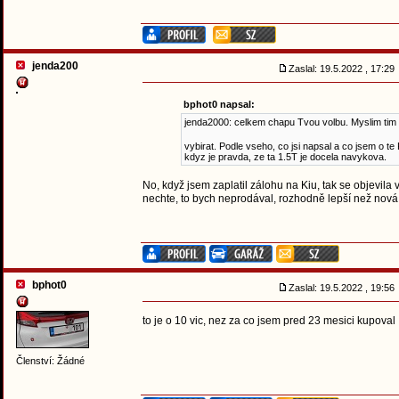
jenda200
Zaslal: 19.5.2022 , 17:2
bphot0 napsal:
jenda2000: celkem chapu Tvou volbu. Myslim tim v
vybirat. Podle vseho, co jsi napsal a co jsem o t
kdyz je pravda, ze ta 1.5T je docela navykova.
No, když jsem zaplatil zálohu na Kiu, tak se objevila 
nechte, to bych neprodával, rozhodně lepší než no
bphot0
Zaslal: 19.5.2022 , 19:5
to je o 10 vic, nez za co jsem pred 23 mesici kupoval
Členství: Žádné