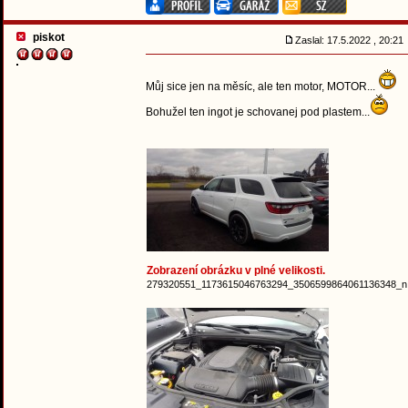
piskot
Zaslal: 17.5.2022 , 20:2
Můj sice jen na měsíc, ale ten motor, MOTOR...
Bohužel ten ingot je schovanej pod plastem...
Zobrazení obrázku v plné velikosti.
279320551_1173615046763294_3506599864061136348_n.j