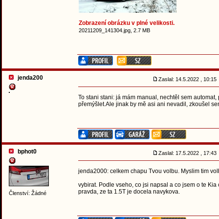
Zobrazení obrázku v plné velikosti.
20211209_141304.jpg, 2.7 MB
jenda200
Zaslal: 14.5.2022 , 10:1
To stani stani: já mám manual, nechtěl sem automat, p
přemýšlet.Ale jinak by mě asi ani nevadil, zkoušel se
bphot0
Zaslal: 17.5.2022 , 17:4
jenda2000: celkem chapu Tvou volbu. Myslim tim volbu
vybirat. Podle vseho, co jsi napsal a co jsem o te Ki
pravda, ze ta 1.5T je docela navykova.
Členství: Žádné