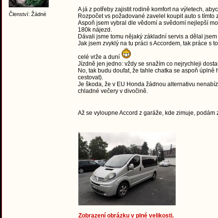
A já z potřeby zajistit rodině komfort na výletech, a
Členství: Žádné
Rozpočet vs požadované zavelel koupit auto s tímt
Aspoň jsem vybral dle vědomí a svědomí nejlepší mot
180k nájezd.
Dávali jsme tomu nějaký základní servis a dělal jsem
Jak jsem zvyklý na tu práci s Accordem, tak práce s to
celé vrže a duní
Jízdně jen jedno: vždy se snažím co nejrychleji dost
No, tak budu doufat, že tahle chatka se aspoň úplně
cestovat).
Je škoda, že v EU Honda žádnou alternativu nenabízí
chladné večery v divočině.
Až se vyloupne Accord z garáže, kde zimuje, podám
Zobrazení obrázku v plné velikosti.