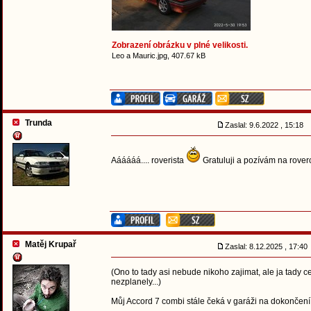
Zobrazení obrázku v plné velikosti.
Leo a Mauric.jpg, 407.67 kB
Trunda
Zaslal: 9.6.2022 , 15:18
Aááááá.... roverista
Gratuluji a pozívám na rover
Matěj Krupař
Zaslal: 8.12.2025 , 17:4
(Ono to tady asi nebude nikoho zajimat, ale ja tady c
nezplanely...)
Můj Accord 7 combi stále čeká v garáži na dokončení, 