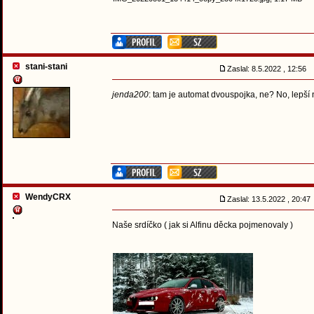
stani-stani
Zaslal: 8.5.2022 , 12:56
jenda200
: tam je automat dvouspojka, ne? No, lepší 
WendyCRX
Zaslal: 13.5.2022 , 20:4
Naše srdíčko ( jak si Alfinu děcka pojmenovaly )