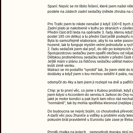
Spaní: Nejvíc se mi líbilo řešení, které jsem našel n
postele na zádech zadní sedačky (někde zhruba na ot
Pro Trafic jsem to nikde nenašel (i když 100+E bych z
Zadní plato je nakotvené v kufru po stranách v závite
Přední část drží teda na opěradle 3. řady, kterou kdy
postel 185 cm délku) a tu přední část ještě podepřu
Byla to samozřejmě elaborace, aby to na sebe pasoval
hozené, tak to funguje myslím velmi jednoduše a rych
2. řadu sedaček jsem dal pryč, do děr po kolejnicích v
Spolujezdcovu sedačku jsem opatřil otočkou od něja
Dětskou protisměrnou sedačku kotvím v přední části n
Ještě mám v plánu za řidičovu sedačku udělat maloou 
kvůli zimě venku.
Matraci se mi podařilo "vyrobit" tak, že jsem vlekl d
dodávky a když jsem s tou mrchou seběhl 4 patra, napa
odsmyčil do 4ky a tam jsem ji rozlepil na dvě a patř
Chip: je to první věc, co jsme s Kubou probírali, když
jsem kdysi s Accordem do servisu k Jarkovi do Ovy na 
jaké je motor kondici a pak bych tam něco rád nechal 
"normálně", tak by mohla spotřeba klesnout (nejlépe j
Do budoucna se nejvíc bojím, co choulostivá převodovk
A další věc jsou žhaviče a vstřiky a problém vody tek
pokusím brát pravidelně u Eurooilu (ale zase je třeba 
Prostě chatka na kolech... nemovitosti dneska stojí m