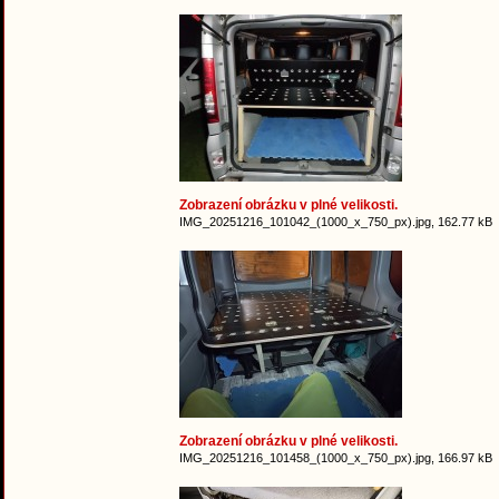
Zobrazení obrázku v plné velikosti.
IMG_20251216_101042_(1000_x_750_px).jpg, 162.77 kB
Zobrazení obrázku v plné velikosti.
IMG_20251216_101458_(1000_x_750_px).jpg, 166.97 kB