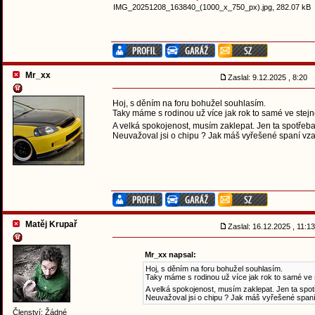
IMG_20251208_163840_(1000_x_750_px).jpg, 282.07 kB
Mr_xx
Zaslal: 9.12.2025 , 8:20
Hoj, s děním na foru bohužel souhlasím.
Taky máme s rodinou už více jak rok to samé ve stejn
A velká spokojenost, musím zaklepat. Jen ta spotřeba
Neuvažoval jsi o chipu ? Jak máš vyřešené spaní vz
Matěj Krupař
Zaslal: 16.12.2025 , 11:
Mr_xx napsal:
Hoj, s děním na foru bohužel souhlasím.
Taky máme s rodinou už více jak rok to samé ve s
A velká spokojenost, musím zaklepat. Jen ta spot
Neuvažoval jsi o chipu ? Jak máš vyřešené span
Členství: Žádné