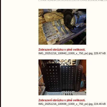
Zobrazení obrázku v plné velikosti.
IMG_20251216_100840_(1000_x_750_px).jpg, 229.47 kB
Zobrazení obrázku v plné velikosti.
IMG_20251216_100938_(1000_x_750_px).jpg, 224.46 kB