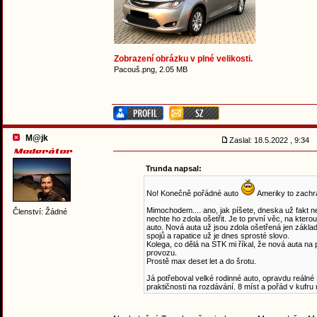
Zobrazení obrázku v plné velikosti.
Pacouš.png, 2.05 MB
M@jk
Zaslal: 18.5.2022 , 9:34
Trunda napsal:
No! Konečně pořádné auto
Ameriky to zachr
Mimochodem.... ano, jak píšete, dneska už fakt n
Členství: Žádné
nechte ho zdola ošetřit. Je to první věc, na ktero
auto. Nová auta už jsou zdola ošetřená jen zákl
spojů a rapatice už je dnes sprosté slovo.
Kolega, co dělá na STK mi říkal, že nová auta na 
provozu.
Prostě max deset let a do šrotu.
Já potřeboval velké rodinné auto, opravdu reálné
praktičnosti na rozdávání. 8 míst a pořád v kufru