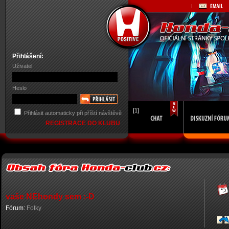
Přihlášení:
Uživatel
Heslo
[1]
Přihlásit automaticky při příští návštěvě
REGISTRACE DO KLUBU
vaše NEhondy sem :-D
Fórum:
Fotky