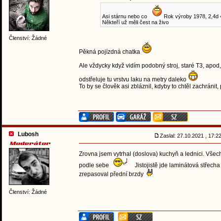
Asi stárnu nebo co
Rok výroby 1978, 2,4d 48
Někteří už měli čest na živo
Členství: Žádné
Pěkná pojízdná chatka
Ale vždycky když vidím podobný stroj, staré T3, apod,
odstřeluje tu vrstvu laku na metry daleko
To by se člověk asi zbláznil, kdyby to chtěl zachránit,
Lubosh
Zaslal: 27.10.2021 , 17:
Zrovna jsem vytrhal (doslova) kuchyň a lednici. Všechn
podle sebe
Jistojistě jde laminátová střecha
zrepasoval přední brzdy
Členství: Žádné