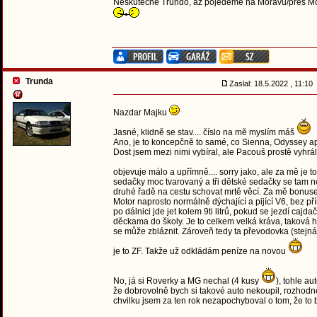
Neskutečné Trundo, až pojedeme na Moravu/přes Mora
Trunda
Zaslal: 18.5.2022 , 11:10
Nazdar Majku
Jasné, klidně se stav.... číslo na mě myslím máš
Ano, je to koncepčně to samé, co Sienna, Odyssey apo
Dost jsem mezi nimi vybíral, ale Pacouš prostě vyhrál.
objevuje málo a upřímně.... sorry jako, ale za mě je 
sedačky moc tvarovaný a tři dětské sedačky se tam n
druhé řadě na cestu schovat mrtě věcí. Za mě bonus
Motor naprosto normálně dýchající a pijící V6, bez p
po dálnici jde jet kolem 9ti litrů, pokud se jezdí cajd
děckama do školy. Je to celkem velká kráva, taková 
se může zbláznit. Zároveň tedy ta převodovka (stejná 
je to ZF. Takže už odkládám peníze na novou
No, já si Roverky a MG nechal (4 kusy
), tohle a
že dobrovolně bych si takové auto nekoupil, rozhodně 
chvilku jsem za ten rok nezapochyboval o tom, že to 