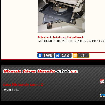
Zobrazení obrázku v plné velikosti.
IMG_20251216_101327_(1000_x_750_px).jpg, 201.44 kB
vaše NEhondy sem :-D
Fórum:
Fotky