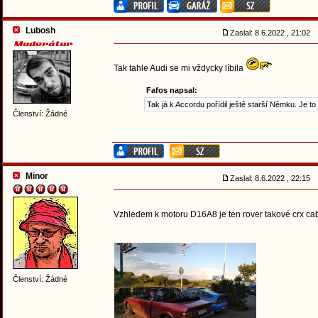
Lubosh
Zaslal: 8.6.2022 , 21:02
Tak tahle Audi se mi vždycky líbila
Fafos napsal:
Tak já k Accordu pořídil ještě starší Němku. Je to
Členství: Žádné
Minor
Zaslal: 8.6.2022 , 22:15
Vzhledem k motoru D16A8 je ten rover takové crx ca
Členství: Žádné