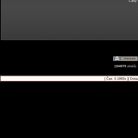
Časy 
(
104575
útoků)
[ Čas: 0.1865s ][ Dota