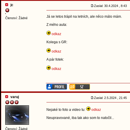
jc
Zaslal: 30.4.2024 , 8:43
Já se letos trápil na letních, ale něco málo mám.
Členství: Žádné
Z mého auta:
odkaz
Kolega s GR:
odkaz
A pár fotek:
odkaz
varuj
Zaslal: 2.5.2024 , 21:45
Nejaké to foto a video tu:
odkaz
Neupravované, iba tak ako som to natočil...
Členství: Žádné