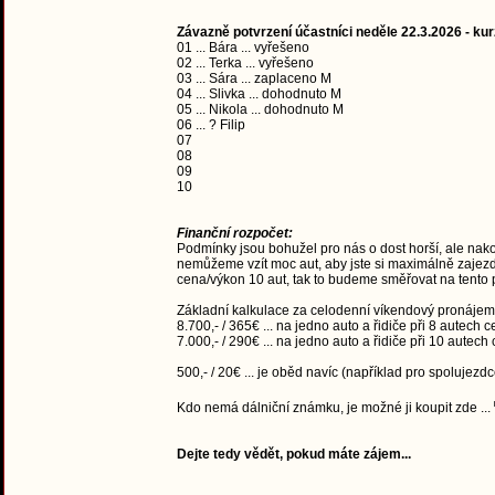
Závazně potvrzení účastníci neděle 22.3.2026 - k
01 ... Bára ... vyřešeno
02 ... Terka ... vyřešeno
03 ... Sára ... zaplaceno M
04 ... Slivka ... dohodnuto M
05 ... Nikola ... dohodnuto M
06 ... ? Filip
07
08
09
10
Finanční rozpočet:
Podmínky jsou bohužel pro nás o dost horší, ale nako
nemůžeme vzít moc aut, aby jste si maximálně zajez
cena/výkon 10 aut, tak to budeme směřovat na tento p
Základní kalkulace za celodenní víkendový pronájem
8.700,- / 365€ ... na jedno auto a řidiče při 8 autech 
7.000,- / 290€ ... na jedno auto a řidiče při 10 autech
500,- / 20€ ... je oběd navíc (například pro spolujezdc
Kdo nemá dálniční známku, je možné ji koupit zde ...
Dejte tedy vědět, pokud máte zájem...