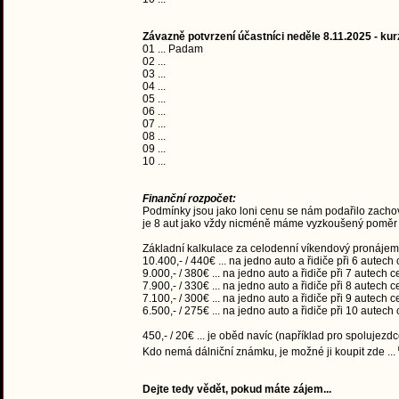
Závazně potvrzení účastníci neděle 8.11.2025 - ku
01 ... Padam
02 ...
03 ...
04 ...
05 ...
06 ...
07 ...
08 ...
09 ...
10 ...
Finanční rozpočet:
Podmínky jsou jako loni cenu se nám podařilo zachov
je 8 aut jako vždy nicméně máme vyzkoušený poměr c
Základní kalkulace za celodenní víkendový pronájem
10.400,- / 440€ ... na jedno auto a řidiče při 6 autech
9.000,- / 380€ ... na jedno auto a řidiče při 7 autech 
7.900,- / 330€ ... na jedno auto a řidiče při 8 autech 
7.100,- / 300€ ... na jedno auto a řidiče při 9 autech 
6.500,- / 275€ ... na jedno auto a řidiče při 10 autech
450,- / 20€ ... je oběd navíc (například pro spolujezdc
Kdo nemá dálniční známku, je možné ji koupit zde ...
Dejte tedy vědět, pokud máte zájem...