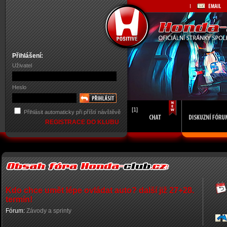
Přihlášení:
Uživatel
Heslo
[1]
Přihlásit automaticky při příští návštěvě
REGISTRACE DO KLUBU
Kdo chce umět lépe ovládat auto? další již 27+28.
termín!
Fórum:
Závody a sprinty