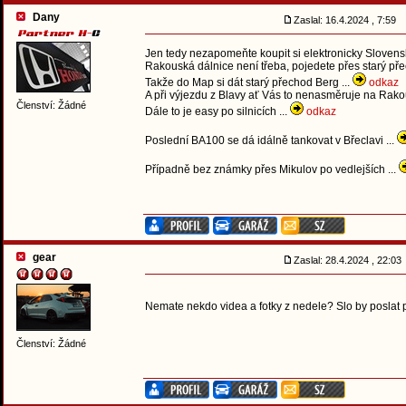
Dany
Zaslal: 16.4.2024 , 7:59
Jen tedy nezapomeňte koupit si elektronicky Slovensk
Rakouská dálnice není třeba, pojedete přes starý pře
Takže do Map si dát starý přechod Berg ...
odkaz
A při výjezdu z Blavy ať Vás to nenasměruje na Rakou
Členství: Žádné
Dále to je easy po silnicích ...
odkaz
Poslední BA100 se dá idálně tankovat v Břeclavi ...
Případně bez známky přes Mikulov po vedlejších ...
gear
Zaslal: 28.4.2024 , 22:0
Nemate nekdo videa a fotky z nedele? Slo by poslat
Členství: Žádné