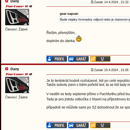
Dany
Zaslal: 14.4.2024 , 21:3
gear napsal:
Bude nejaky hromadny odjezd nebo je stanoven j
Členství: Žádné
Řeším, přemýšlím...
doplním do úterka
Dany
Zaslal: 15.4.2024 , 21:0
Je to tentokrát hodně rozházené, lidi po celé republice,
Takže sobotu jsem s lidmi pořešil teď, ta se lidí tady 
V neděli se tedy sejdeme přímo v Pachfurthu před b
Členství: Žádné
Tady je pro jistotu odbočka z hlavní na příjezdovo
případně se můžete sami po SZ dohodnout že se spojí