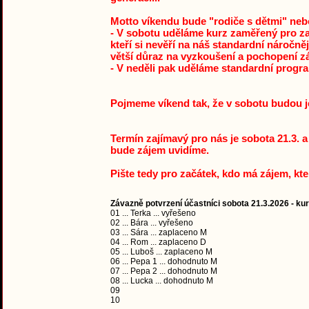
Motto víkendu bude "rodiče s dětmi" nebo
- V sobotu uděláme kurz zaměřený pro začí
kteří si nevěří na náš standardní náročn
větší důraz na vyzkoušení a pochopení zá
- V neděli pak uděláme standardní progra
Pojmeme víkend tak, že v sobotu budou je
Termín zajímavý pro nás je sobota 21.3. a 
bude zájem uvidíme.
Pište tedy pro začátek, kdo má zájem, kt
Závazně potvrzení účastníci sobota 21.3.2026 - kur
01 ... Terka ... vyřešeno
02 ... Bára ... vyřešeno
03 ... Sára ... zaplaceno M
04 ... Rom ... zaplaceno D
05 ... Luboš ... zaplaceno M
06 ... Pepa 1 ... dohodnuto M
07 ... Pepa 2 ... dohodnuto M
08 ... Lucka ... dohodnuto M
09
10