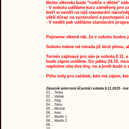
Motto víkendu bude "rodiče s dětmi" nebo
- V sobotu uděláme kurz zaměřený pro začí
kteří si nevěří na náš standardní náročn
větší důraz na vyzkoušení a pochopení zá
- V neděli pak uděláme standardní progra
Pojmeme víkend tak, že v sobotu budou je
Sobotu máme od minula již dost plnou, al
Termín zajímavý pro nás je sobota 8.11. a 
bude zájem uvidíme. Do pátku 24.10. musí
naplníme oba dva dny, no a jestli bude o z
Pište tedy pro začátek, kdo má zájem, kt
Závazně potvrzení účastníci sobota 8.11.2025 - kur
01 ... Terka
02 ... Vašek
03 ... Filip
04 ... Sára
05 ... Michal
06 ... Ivan
07 ... Martin 1
08 ... Martin 2
09 ...
10 ...