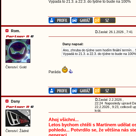
Vypadá to 21.3. a 22.3. do týdne to bude na 100%
Rom.
Zaslal: 26.1.2026 , 7:41
Dany napsal:
Ano, zhruba do týdne sem hodím finální termín... S
Vypadá to 21.3. a 22.3. do týdne to bude na 100
Členství: Gold
Paráda
Zaslal: 2.2.2026 ,
Dany
22:24 Naposledy upravil D
22.2.2026 , 9:23, celkově u
krát.
Ahoj všichni...
Letos bychom chtěli s Martinem udělat os
pohledu... Potvrdilo se, že většina nás st
Členství: Žádné
generaci...