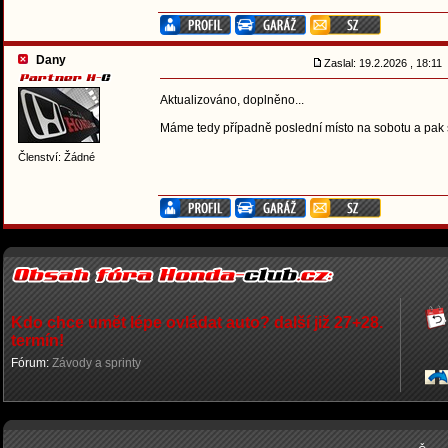
Dany
Zaslal: 19.2.2026 , 18:11
Aktualizováno, doplněno...
Máme tedy případně poslední místo na sobotu a pak še
Členství: Žádné
Kdo chce umět lépe ovládat auto? další již 27+28.
termín!
Fórum:
Závody a sprinty