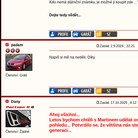
Kdo nemá dálniční známku, je možné ji koupit zde ...
Dejte tedy vědět...
padam
Zaslal: 2.9.2024 , 22:21
Napiš si mě na neděli. Díky.
Členství: Gold
Dany
Zaslal: 17.10.2025 , 8:1
Ahoj všichni...
Letos bychom chtěli s Martinem udělat os
pohledu... Potvrdilo se, že většina nás st
generaci...
Členství: Žádné