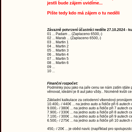
jestli bude zájem uvidíme...
Pište tedy kdo má zájem o tu neděli
Závazně potvrzení účastníci neděle 27.10.2024 - 
01 ... Padam ... (Zaplaceno 6500,-)
02 ... Marab ... (Zaplaceno 6500,-)
03 ... Martin 1
04 ... Martin 2
05 ... Martin 3
06 ... Martin 4
07 ... Martin 5
08 ... Martin 6
09 ...
10 ...
Finanční rozpočet:
Podmínky jsou jako na jaře cenu se nám zatím stále 
věnovat, ideální je 8 aut jako vždy... Nicméně kvůli 
Základní kalkulace za celodenní víkendový pronájem
10.400,- / 440€ ... na jedno auto a řidiče při 6 autech
9.000,- / 380€ ... na jedno auto a řidiče při 7 autech 
7.900,- / 330€ ... na jedno auto a řidiče při 8 autech 
7.100,- / 300€ ... na jedno auto a řidiče při 9 autech 
6.500,- / 275€ ... na jedno auto a řidiče při 10 autech
450,- / 20€ ... je oběd navíc (například pro spolujezdc