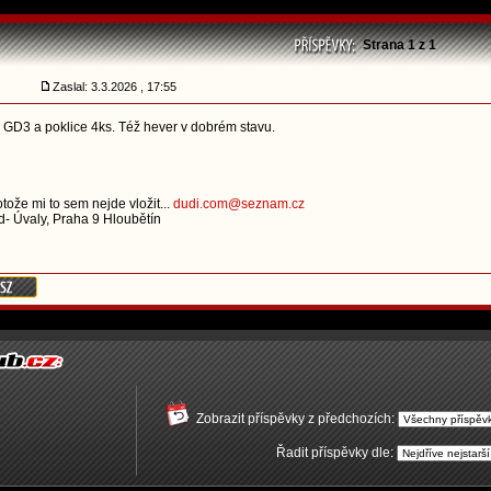
Strana
1
z
1
Zaslal: 3.3.2026 , 17:55
z GD3 a poklice 4ks. Též hever v dobrém stavu.
tože mi to sem nejde vložit...
dudi.com@seznam.cz
- Úvaly, Praha 9 Hloubětín
Zobrazit příspěvky z předchozích:
Řadit příspěvky dle: