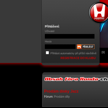
Přihlášení:
Uživatel
Heslo
[1]
Přihlásit automaticky při příští návštěvě
REGISTRACE DO KLUBU
Prodám disky Jazz
Fórum:
Prodám díly