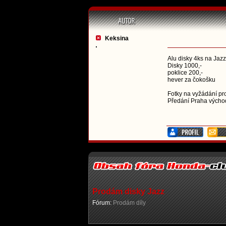
Keksina
Alu disky 4ks na Jaz
Disky 1000,-
poklice 200,-
hever za čokošku
Fotky na vyžádání pro
Předání Praha východ
Prodám disky Jazz
Fórum:
Prodám díly