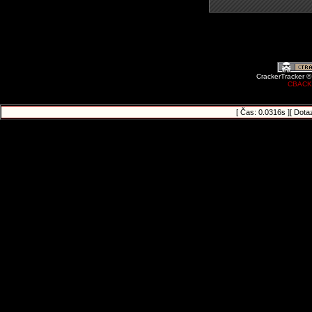
CrackerTracker ©
CBACK
[ Čas: 0.0316s ][ Dota