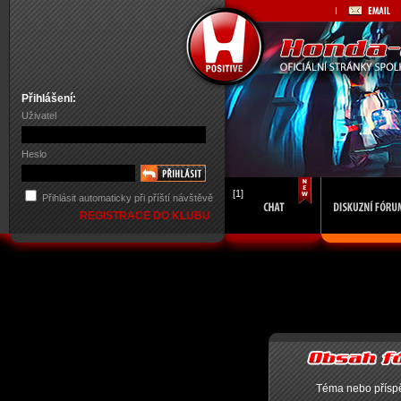
Přihlášení:
Uživatel
Heslo
[1]
Přihlásit automaticky při příští návštěvě
REGISTRACE DO KLUBU
Téma nebo příspě