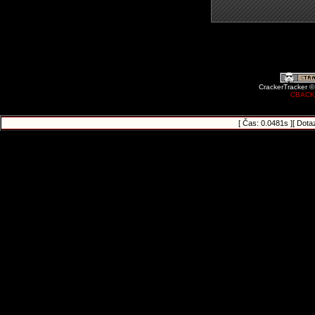
CrackerTracker ©
CBACK
[ Čas: 0.0481s ][ Dota