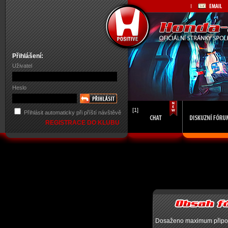
Přihlášení:
Uživatel
Heslo
[1]
Přihlásit automaticky při příští návštěvě
REGISTRACE DO KLUBU
Dosaženo maximum připojen