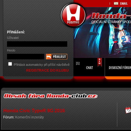
Přihlášení:
Uživatel
Heslo
[1]
Přihlásit automaticky při příští návštěvě
REGISTRACE DO KLUBU
Honda Civic TypeR 9G 2016
Fórum:
Komerční inzeráty