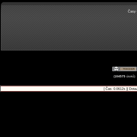
Časy 
(
104575
útoků)
[ Čas: 0.0612s ][ Dota