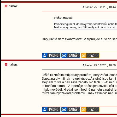
tahac
Zaslal: 25.6.2025 , 18:4
piskot napsal:
Poláci tedgum.pl, druhovýroba silentbloků, nebo 
Matně si vybavuji, že C9G měly mít na té příčce h
Díky, určitě dám zkontrolovat. V srpnu jde auto do se
tahac
Zaslal: 25.6.2025 , 18:5
Ještě tu zmíním můj druhý problém, který začal letos 
šlapat na plyn, jinak netopí vůbec. A stejně jsou tam i
stejném místě a pak zase začalo. Po těch 30-45min. u
to honí do okruhu. Z topení je občas jen chvilku cítit
nikdo nevěděl. Hledal jsem hodně na netu a našel je
může tam být základ problému. Jinak zatím víc netuš