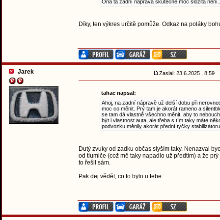
Ona ta zadní náprava skutečně moc složitá není..
Díky, ten výkres určitě pomůže. Odkaz na poláky boh
Jarek
Zaslal: 23.6.2025 , 8:59
tahac napsal:
Ahoj, na zadní nápravě už delší dobu při nerovno
moc co měnit. Prý tam je akorát rameno a silentb
se tam dá vlastně všechno měnit, aby to neboucha
být i vlastnost auta, ale třeba s tím taky máte n
podvozku měnily akorát přední tyčky stabilizáto
Dutý zvuky od zadku občas slyším taky. Nenazval bych
od tlumiče (což mě taky napadlo už předtím) a že prý 
to řešil sám.
Pak dej vědět, co to bylo u tebe.