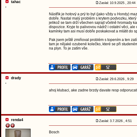
tahac
Zaslal: 10.9.2025 , 20:4
Nástřik je hotový a prý to byl (jako vždy u Hondy) m
dobře. Nastal malý problém s krytem podvozku, který 
jelikož se tam drží všechen sajrajt včetně hromady k
dispozice. Kryje to palivovou nádrž i ostatní věci, ale
kamínky tam asi musí dobře poskakovat a mlátit do s
Pak jsem ještě zmiňoval problém s topením a ten zat
tam je nějaké ozubené kolečko, které se při studeném 
na plyn. To je zatím vše.
drady
Zaslal: 29.6.2026 , 9:29
ahoj klubaci, ake zadne brzdy davate resp odporucat
renda4
Zaslal: 3.7.2026 , 4:51
Bosch