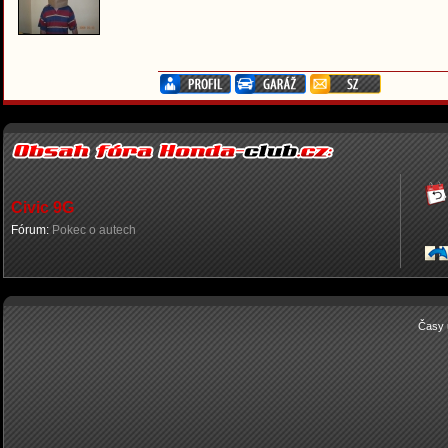
Civic 9G
Fórum:
Pokec o autech
Časy 