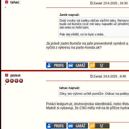
tahac
Zaslal: 23.6.2025 , 16:3
Jarek napsal:
Dutý zvuky od zadku občas slyším taky. Nenazval 
bude od tlumiče (což mě taky napadlo už předtím)
dal nebo to řešil sám.
Pak dej vědět, co to bylo u tebe.
Já právě zadní tlumiče na jaře preventivně vyměnil 
vyčíst z výkresu na parts-honda.uk?
piskot
Zaslal: 24.6.2025 , 8:49
tahac napsal:
Díky, ten výkres určitě pomůže. Odkaz na poláky
Poláci tedgum.pl, druhovýroba silentbloků, nebo tře
Matně si vybavuji, že C9G měly mít na té příčce hydrau