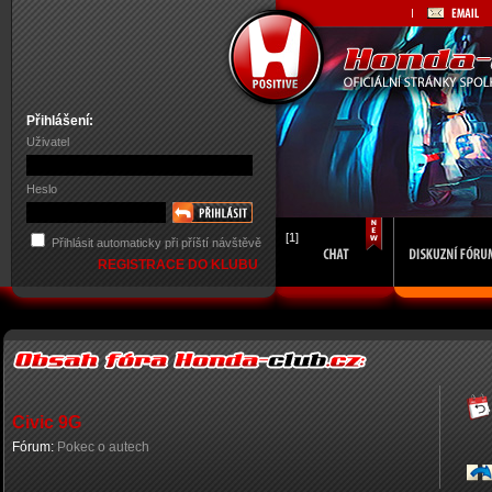
Přihlášení:
Uživatel
Heslo
[1]
Přihlásit automaticky při příští návštěvě
REGISTRACE DO KLUBU
Civic 9G
Fórum:
Pokec o autech