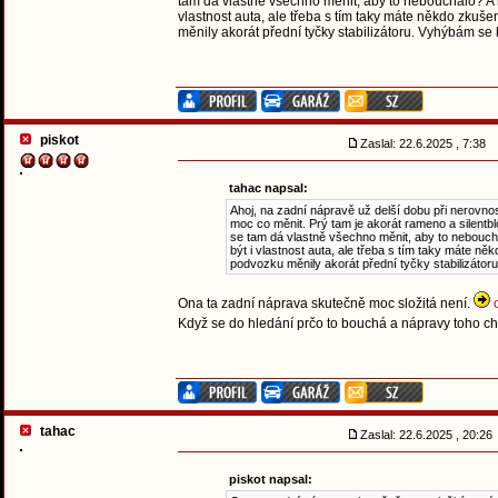
tam dá vlastně všechno měnit, aby to nebouchalo? A n
vlastnost auta, ale třeba s tím taky máte někdo zkuš
měnily akorát přední tyčky stabilizátoru. Vyhýbám se
piskot
Zaslal: 22.6.2025 , 7:38
tahac napsal:
Ahoj, na zadní nápravě už delší dobu při nerovno
moc co měnit. Prý tam je akorát rameno a silentb
se tam dá vlastně všechno měnit, aby to neboucha
být i vlastnost auta, ale třeba s tím taky máte n
podvozku měnily akorát přední tyčky stabilizáto
Ona ta zadní náprava skutečně moc složitá není.
Když se do hledání prčo to bouchá a nápravy toho chc
tahac
Zaslal: 22.6.2025 , 20:2
piskot napsal: