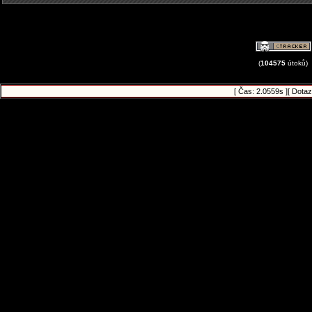
(
104575
útoků)
[ Čas: 2.0559s ][ Dota