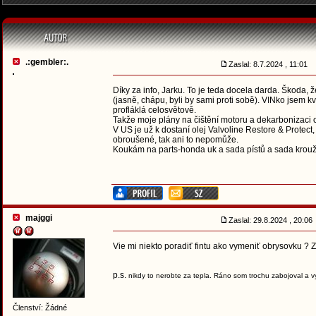
.:gembler:.
Zaslal: 8.7.2024 , 11:01
Díky za info, Jarku. To je teda docela darda. Škoda,
(jasně, chápu, byli by sami proti sobě). VINko jsem k
profláklá celosvětově.
Takže moje plány na čištění motoru a dekarbonizaci ol
V US je už k dostaní olej Valvoline Restore & Protec
obroušené, tak ani to nepomůže.
Koukám na parts-honda uk a sada pístů a sada krouž
majggi
Zaslal: 29.8.2024 , 20:0
Vie mi niekto poradiť fintu ako vymeniť obrysovku ? Z
p.s.
nikdy to nerobte za tepla. Ráno som trochu zabojoval a v
Členství: Žádné