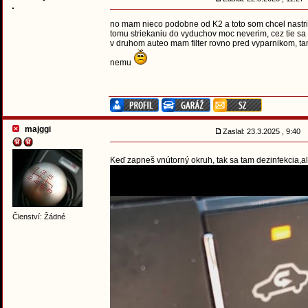
no mam nieco podobne od K2 a toto som chcel nastrie
tomu striekaniu do vyduchov moc neverim, cez tie sa 
v druhom auteo mam filter rovno pred vyparnikom, tam
nemu
majggi
Zaslal: 23.3.2025 , 9:40
Keď zapneš vnútorný okruh, tak sa tam dezinfekcia,a
Členství: Žádné