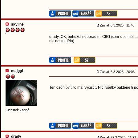
skyline
Zaslal: 6.3.2025 , 11:40
drady: OK, bohužel neporadím, C9G jsem sice měl, ale 
nic nesmrdělo).
majggi
Zaslal: 6.3.2025 , 20:06
Ten ozón by ti to mal vyčistiť. Ničí všetky baktérie t
Členství: Žádné
drady
Zaslal: 22.3.2025 , 11:27