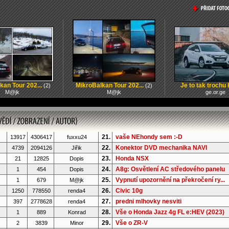
kan Tour 202...
MikroBalkan Tour 202...
Je to tak trochu k
(2)
(2)
M@jk
M@jk
ge.or.ge
21.
vaše NEhondy sem :-D
13917
4306417
fuxxu24
22.
Konektor DVD mechanika NAVI
4739
2094126
Jiřik
23.
Honda NSX
21
12825
Dopis
24.
A8g: Osvětlení AC středového panelu
1
454
Dopis
25.
Vypnutí upozornění na překročení ry...
1
679
M@jk
26.
Civic 10g
1250
778550
renda4
27.
predni mlhovky nesviti
397
2778628
renda4
28.
Vše o Honda Jazz 4g FL e:HEV (2023)
1
889
Konrad
29.
Vše o ZR-V
2
3839
Minor