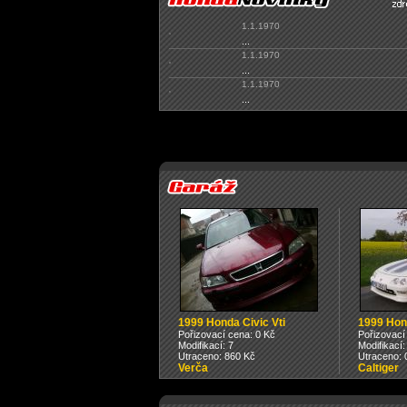
1.1.1970
...
1.1.1970
...
1.1.1970
...
1999 Honda Civic Vti
1999 Hon
Pořizovací cena: 0 Kč
Pořizovací
Modifikací: 7
Modifikací:
Utraceno: 860 Kč
Utraceno: 
Verča
Caltiger