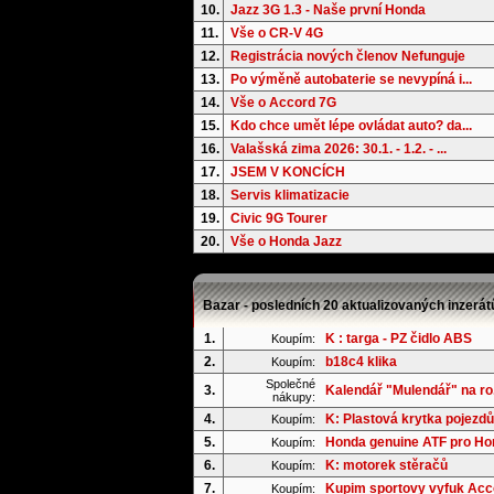
10.
Jazz 3G 1.3 - Naše první Honda
11.
Vše o CR-V 4G
12.
Registrácia nových členov Nefunguje
13.
Po výměně autobaterie se nevypíná i...
14.
Vše o Accord 7G
15.
Kdo chce umět lépe ovládat auto? da...
16.
Valašská zima 2026: 30.1. - 1.2. - ...
17.
JSEM V KONCÍCH
18.
Servis klimatizacie
19.
Civic 9G Tourer
20.
Vše o Honda Jazz
Bazar - posledních 20 aktualizovaných inzerát
1.
K : targa - PZ čidlo ABS
Koupím:
2.
b18c4 klika
Koupím:
Společné
3.
Kalendář "Mulendář" na ro.
nákupy:
4.
K: Plastová krytka pojezdů
Koupím:
5.
Honda genuine ATF pro Hond
Koupím:
6.
K: motorek stěračů
Koupím:
7.
Kupim sportovy vyfuk Acc
Koupím: