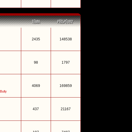
2435
148538
98
1797
4069
169859
Bully
437
21167