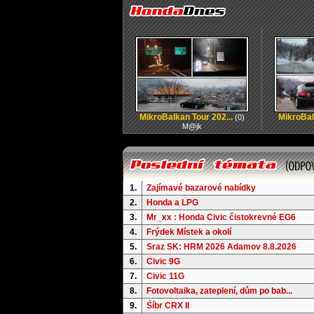
MikroBalkan Tour 202...
MikroBal
(0)
M@jk
1.
Zajímavé bazarové nabídky
2.
Honda a LPG
3.
Mr_xx : Honda Civic čistokrevné EG6
4.
Frýdek Místek a okolí
5.
Sraz SK: HRM 2026 Adamov 8.8.2026
6.
Civic 9G
7.
Civic 11G
8.
Fotovoltaika, zateplení, dům po bab...
9.
Śíbr CRX II