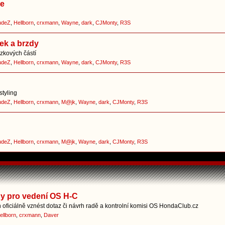
ce
udeZ
,
Hellborn
,
crxmann
,
Wayne
,
dark
,
CJMonty
,
R3S
ek a brzdy
zkových částí
udeZ
,
Hellborn
,
crxmann
,
Wayne
,
dark
,
CJMonty
,
R3S
styling
udeZ
,
Hellborn
,
crxmann
,
M@jk
,
Wayne
,
dark
,
CJMonty
,
R3S
udeZ
,
Hellborn
,
crxmann
,
M@jk
,
Wayne
,
dark
,
CJMonty
,
R3S
hy pro vedení OS H-C
oficiálně vznést dotaz či návrh radě a kontrolní komisi OS HondaClub.cz
ellborn
,
crxmann
,
Daver