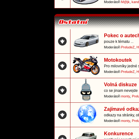
Moderátoři
M@jk
,
kand
Pokec o autec
pouze k tématu ...
Moderátoři
PreludeZ
,
H
Motokoutek
Pro milovníky jedné 
Moderátoři
PreludeZ
,
H
Volná diskuze
co se jinam nevejde
Moderátoři
monty
,
Prel
Zajímavé odka
odkazy na stránky, o
Moderátoři
monty
,
Prel
Konkurence