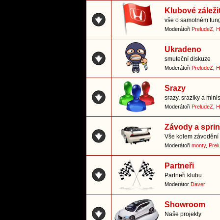
Klubové záležit
vše o samotném fung
Moderátoři
PreludeZ
,
H
Ukradeno
smuteční diskuze
Moderátoři
PreludeZ
,
H
Srazy
srazy, srazíky a mini
Moderátoři
PreludeZ
,
H
Závody a sprin
Vše kolem závodění 
Moderátoři
monty
,
Prel
Partneři
Partneři klubu
Moderátor
Daver
Showroom
Naše projekty