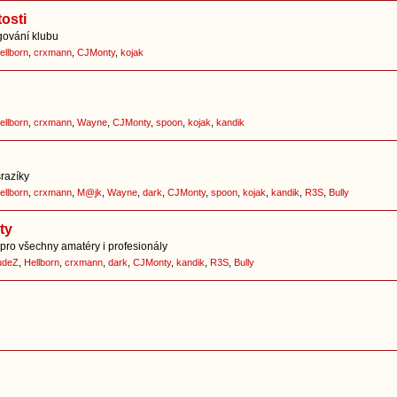
osti
ování klubu
ellborn
,
crxmann
,
CJMonty
,
kojak
ellborn
,
crxmann
,
Wayne
,
CJMonty
,
spoon
,
kojak
,
kandik
srazíky
ellborn
,
crxmann
,
M@jk
,
Wayne
,
dark
,
CJMonty
,
spoon
,
kojak
,
kandik
,
R3S
,
Bully
ty
pro všechny amatéry i profesionály
udeZ
,
Hellborn
,
crxmann
,
dark
,
CJMonty
,
kandik
,
R3S
,
Bully