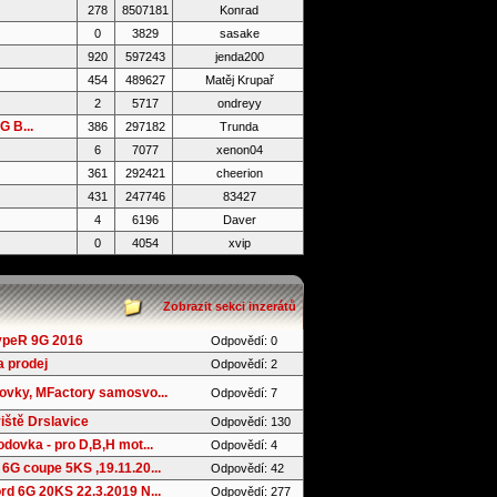
278
8507181
Konrad
0
3829
sasake
920
597243
jenda200
454
489627
Matěj Krupař
2
5717
ondreyy
 B...
386
297182
Trunda
6
7077
xenon04
361
292421
cheerion
431
247746
83427
4
6196
Daver
0
4054
xvip
Zobrazit sekci inzerátů
ypeR 9G 2016
Odpovědí: 0
 prodej
Odpovědí: 2
ovky, MFactory samosvo...
Odpovědí: 7
iště Drslavice
Odpovědí: 130
dovka - pro D,B,H mot...
Odpovědí: 4
6G coupe 5KS ,19.11.20...
Odpovědí: 42
d 6G 20KS 22.3.2019 N...
Odpovědí: 277