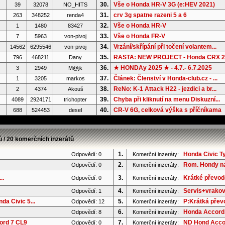
30.
Vše o Honda HR-V 3G (e:HEV 2021)
39
32078
NO_HITS
31.
crv 3g spatne razeni 5 a 6
263
348252
renda4
32.
Vše o Honda HR-V
1
1480
83427
33.
Vše o Honda FR-V
7
5963
von-pivoj
34.
Vrzání/skřípání při točení volantem...
14562
6295546
von-pivoj
35.
RASTA: NEW PROJECT - Honda CRX 2G
796
468211
Dany
36.
★ HONDAy 2025 ★ - 4.7.- 6.7.2025
3
2949
M@jk
37.
Článek: Členství v Honda-club.cz - ...
1
3205
markos
38.
ReNo: K-1 Attack H22 - jezdici a br...
2
4374
Akouš
39.
Chyba při kliknutí na menu Diskuzní...
4089
2924171
trichopter
40.
CR-V 6G, celková výška s příčníkama
688
524453
desel
ů / 20 komerčních inzerátů
1.
Honda Civic T
Odpovědí: 0
Komerční inzeráty:
2.
Rom. Hondy na
Odpovědí: 0
Komerční inzeráty:
..
3.
Krátké převod
Odpovědí: 0
Komerční inzeráty:
4.
Servis+vrakov
Odpovědí: 1
Komerční inzeráty:
a Civic 5...
5.
P:Krátká převo
Odpovědí: 12
Komerční inzeráty:
6.
Honda Accord 
Odpovědí: 8
Komerční inzeráty:
ord 7 CL9
7.
ND Hond Accor
Odpovědí: 0
Komerční inzeráty: