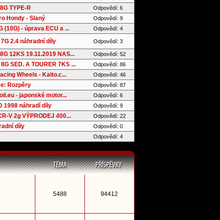
8G TYPE-R
Odpovědí: 6
ro Hondy - Slaný
Odpovědí: 9
(10G) - úprava ECU a ...
Odpovědí: 4
7G 2.4 náhradní díly
Odpovědí: 3
G 12KS 19.11.2019 NAS...
Odpovědí: 52
8G SED. A TOURER 7KS ...
Odpovědí: 86
cing Wheels - Kaito.c...
Odpovědí: 46
e: Rozpěry
Odpovědí: 87
l.eu - japonské motor...
Odpovědí: 6
 1998 náhradí díly
Odpovědí: 9
 CR-V 2g VÝPRODEJ 400...
Odpovědí: 22
adní díly
Odpovědí: 0
Odpovědí: 4
5488
94412