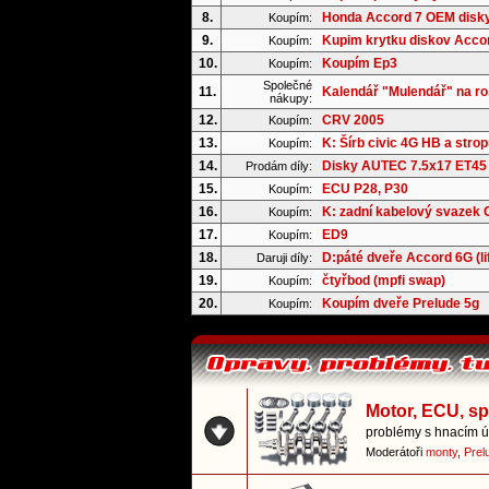
8.
Honda Accord 7 OEM disk
Koupím:
9.
Kupim krytku diskov Acco
Koupím:
10.
Koupím Ep3
Koupím:
Společné
11.
Kalendář "Mulendář" na ro.
nákupy:
12.
CRV 2005
Koupím:
13.
K: Šírb civic 4G HB a strop
Koupím:
14.
Disky AUTEC 7.5x17 ET45
Prodám díly:
15.
ECU P28, P30
Koupím:
16.
K: zadní kabelový svazek
Koupím:
17.
ED9
Koupím:
18.
D:páté dveře Accord 6G (li
Daruji díly:
19.
čtyřbod (mpfi swap)
Koupím:
20.
Koupím dveře Prelude 5g
Koupím:
Motor, ECU, s
problémy s hnacím ús
Moderátoři
monty
,
Prel