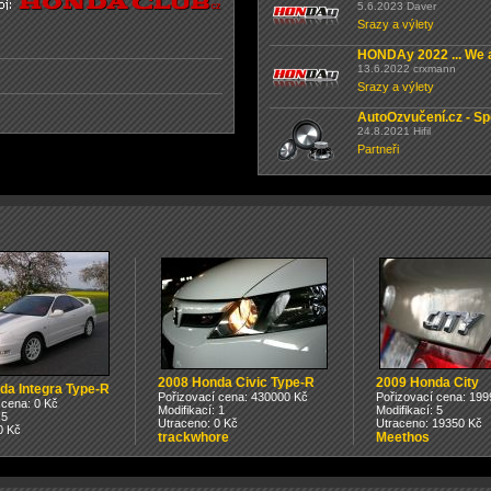
5.6.2023 Daver
Srazy a výlety
HONDAy 2022 ... We a
13.6.2022 crxmann
Srazy a výlety
AutoOzvučení.cz - Sp
24.8.2021 Hifil
Partneři
2008 Honda Civic Type-R
2009 Honda City
da Integra Type-R
Pořizovací cena: 430000 Kč
Pořizovací cena: 199
 cena: 0 Kč
Modifikací: 1
Modifikací: 5
 5
Utraceno: 0 Kč
Utraceno: 19350 Kč
0 Kč
trackwhore
Meethos