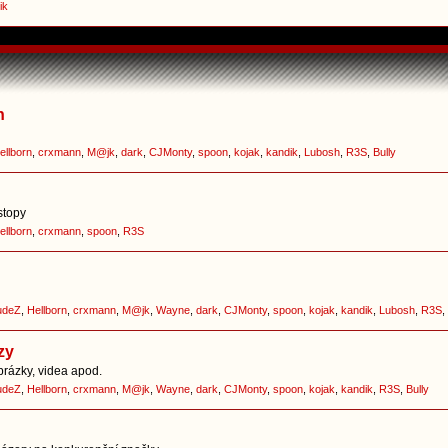
ik
h
ellborn
,
crxmann
,
M@jk
,
dark
,
CJMonty
,
spoon
,
kojak
,
kandik
,
Lubosh
,
R3S
,
Bully
stopy
ellborn
,
crxmann
,
spoon
,
R3S
udeZ
,
Hellborn
,
crxmann
,
M@jk
,
Wayne
,
dark
,
CJMonty
,
spoon
,
kojak
,
kandik
,
Lubosh
,
R3S
,
zy
brázky, videa apod.
udeZ
,
Hellborn
,
crxmann
,
M@jk
,
Wayne
,
dark
,
CJMonty
,
spoon
,
kojak
,
kandik
,
R3S
,
Bully