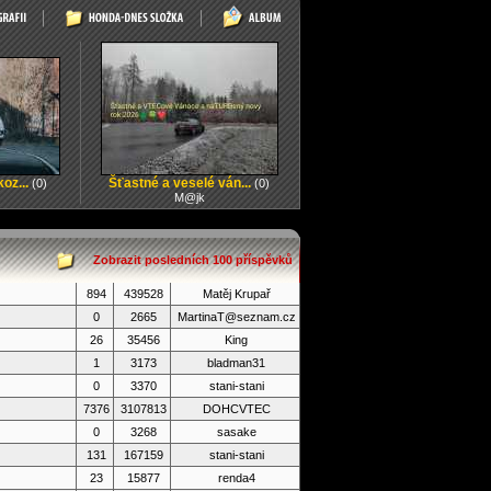
oz...
Šťastné a veselé ván...
(0)
(0)
M@jk
Zobrazit posledních 100 příspěvků
894
439528
Matěj Krupař
0
2665
MartinaT@seznam.cz
26
35456
King
1
3173
bladman31
0
3370
stani-stani
7376
3107813
DOHCVTEC
0
3268
sasake
131
167159
stani-stani
23
15877
renda4