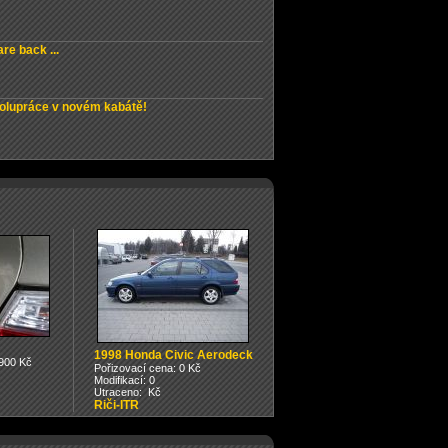
re back ...
olupráce v novém kabátě!
1998 Honda Civic Aerodeck
900 Kč
Pořizovací cena: 0 Kč
Modifikací: 0
Utraceno: Kč
Riči-ITR