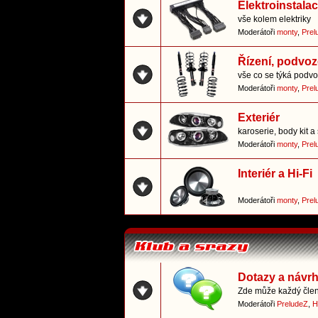
Elektroinstala
vše kolem elektriky
Moderátoři
monty
,
Prel
Řízení, podvoz
vše co se týká podvo
Moderátoři
monty
,
Prel
Exteriér
karoserie, body kit a 
Moderátoři
monty
,
Prel
Interiér a Hi-Fi
Moderátoři
monty
,
Prel
Dotazy a návr
Zde může každý člen 
Moderátoři
PreludeZ
,
H