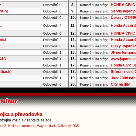
y
8.
HONDA CIVIC 
Odpovědí: 0
Komerční inzeráty:
rd 7g
9.
Servis nejen p
Odpovědí: 0
Komerční inzeráty:
10.
Úpravy CTR 9G 
Odpovědí: 0
Komerční inzeráty:
..
11.
Honda Accord 
Odpovědí: 4
Komerční inzeráty:
12.
HONDA CIVIC 8
Odpovědí: 0
Komerční inzeráty:
nici
13.
Honda Accord 
Odpovědí: 2
Komerční inzeráty:
14.
Disky Japan Ra
Odpovědí: 0
Komerční inzeráty:
15.
JF performanc
Odpovědí: 1
Komerční inzeráty:
 C4G
16.
www.japaneseoi
Odpovědí: 1
Komerční inzeráty:
17.
Honda Civic 3D
Odpovědí: 1
Komerční inzeráty:
ftback)
18.
Střešní nosič
Odpovědí: 1
Komerční inzeráty:
19.
Jazz 2008 náhr
Odpovědí: 1
Komerční inzeráty:
20.
City na díly
Odpovědí: 0
Komerční inzeráty:
pojka a převodovka
trojím vozidla? zeptejte se zde...
udeZ
,
Hellborn
,
crxmann
,
Wayne
,
dark
,
CJMonty
,
R3S