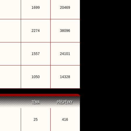
1699
20469
2274
38096
1557
24101
1050
14328
25
416